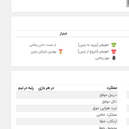
امتیاز
تعویض (ورود به زمین)
از دست دادن پنالتی
تعویض (خروج از زمین)
بهترین بازیکن زمین
مهار پنالتی
عملکرد
در هر بازی
رتبه در تیم
دریبل موفق
تکل موفق
نبرد هوایی موق
عملکرد دفاعی
ارتکاب خطا
متحمل خطا