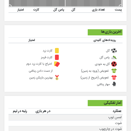
پست
تعداد بازی
گل
پاس گل
کارت
امتیاز
آخرین بازی‌ها
رویدادهای کلیدی
امتیاز
گل
کارت زرد
پاس گل
کارت قرمز
اخراج با کارت زرد دوم
گل به خودی
تعویض (ورود به زمین)
از دست دادن پنالتی
تعویض (خروج از زمین)
بهترین بازیکن زمین
مهار پنالتی
آمار تفکیکی
عملکرد
در هر بازی
رتبه در تیم
لمس توپ
شوت
شوت در چارچوب