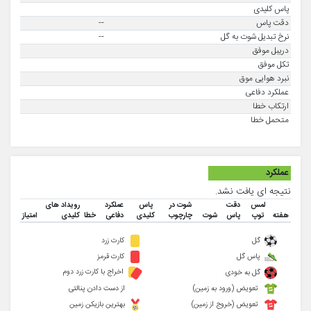
پاس کلیدی
دقت پاس
--
نرخ تبدیل شوت به گل
--
دریبل موفق
تکل موفق
نبرد هوایی موق
عملکرد دفاعی
ارتکاب خطا
متحمل خطا
عملکرد
نتیجه ای یافت نشد.
لمس
دقت
شوت در
پاس
عملکرد
رویداد های
هفته
توپ
پاس
شوت
چارچوب
کلیدی
دفاعی
خطا
کلیدی
امتیاز
گل
کارت زرد
پاس گل
کارت قرمز
اخراج با کارت زرد دوم
گل به خودی
تعویض (ورود به زمین)
از دست دادن پنالتی
تعویض (خروج از زمین)
بهترین بازیکن زمین