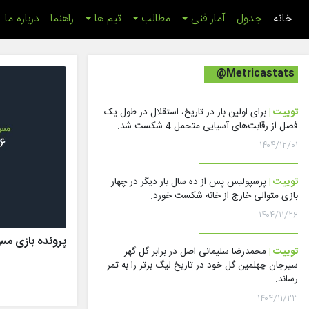
(اینجا)
خانه
جدول
آمار فنی
مطالب
تیم ها
راهنما
درباره ما
@Metricastats
توییت |
برای اولین بار در تاریخ، استقلال در طول یک
فصل از رقابت‌های آسیایی متحمل 4 شکست شد.
۱۴۰۴/۱۲/۰۱
توییت |
پرسپولیس پس از ده سال بار دیگر در چهار
بازی متوالی خارج از خانه شکست خورد.
۱۴۰۴/۱۱/۲۶
پرونده بازی مس رفسنج
توییت |
محمدرضا سلیمانی اصل در برابر گل گهر
سیرجان چهلمین گل خود در تاریخ لیگ برتر را به ثمر
رساند.
۱۴۰۴/۱۱/۲۳