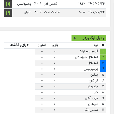
۱۴۰۵/۰۵/۲۴
۱۹:۳۰
شمس آذر
?
-
?
پرسپولیس
۱۴۰۵/۰۵/۲۴
۲۰:۰۰
صنعت نفت
?
-
?
ملوان
#
تیم
بازی
امتیاز
۶ بازی گذشته
۱
آلومینیوم اراک
۰
۰
۲
استقلال خوزستان
۰
۰
۳
استقلال
۰
۰
۴
پرسپولیس
۰
۰
۵
پیکان
۰
۰
۶
تراکتور
۰
۰
۷
چادرملو
۰
۰
۸
خیبر
۰
۰
۹
ذوب آهن
۰
۰
۱۰
سپاهان
۰
۰
۱۱
شمس آذر
۰
۰