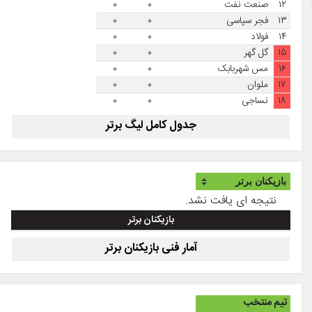
۱۲
صنعت نفت
۰
۰
۱۳
فجر سپاسی
۰
۰
۱۴
فولاد
۰
۰
۱۵
گل گهر
۰
۰
۱۶
مس شهربابک
۰
۰
۱۷
ملوان
۰
۰
۱۸
نساجی
۰
۰
جدول کامل لیگ برتر
نتیجه ای یافت نشد.
بازیکنان برتر
آمار فنی بازیکنان برتر
تیم منتخب