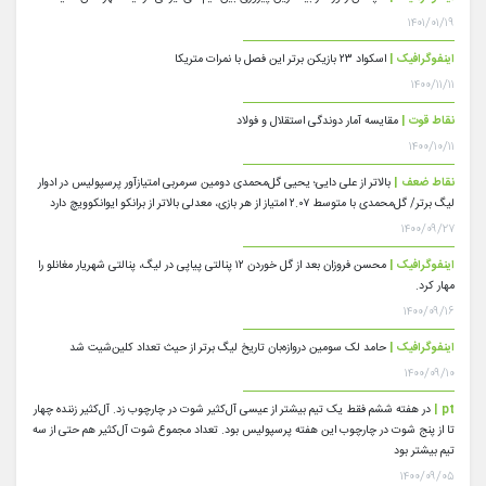
۱۴۰۱/۰۱/۱۹
اینفوگرافیک |
اسکواد ۲۳ بازیکن برتر این فصل با نمرات متریکا
۱۴۰۰/۱۱/۱۱
نقاط قوت |
مقایسه آمار دوندگی استقلال و فولاد
۱۴۰۰/۱۰/۱۱
نقاط ضعف |
بالاتر از علی دایی؛ یحیی گل‌محمدی دومین سرمربی امتیازآور پرسپولیس در ادوار
لیگ برتر/ گل‌محمدی با متوسط ۲.۰۷ امتیاز از هر بازی، معدلی بالاتر از برانکو ایوانکوویچ دارد
۱۴۰۰/۰۹/۲۷
اینفوگرافیک |
محسن فروزان بعد از گل خوردن ۱۲ پنالتی پیاپی در لیگ، پنالتی شهریار مغانلو را
مهار کرد.
۱۴۰۰/۰۹/۱۶
اینفوگرافیک |
حامد لک سومین دروازه‌بان تاریخ لیگ برتر از حیث تعداد کلین‌شیت شد
۱۴۰۰/۰۹/۱۰
pt |
در هفته ششم فقط یک تیم بیشتر از عیسی آل‌کثیر شوت در چارچوب زد. آل‌کثیر زننده چهار
تا از پنج شوت در چارچوب این هفته پرسپولیس بود. تعداد مجموع شوت آل‌کثیر هم حتی از سه
تیم بیشتر بود
۱۴۰۰/۰۹/۰۵