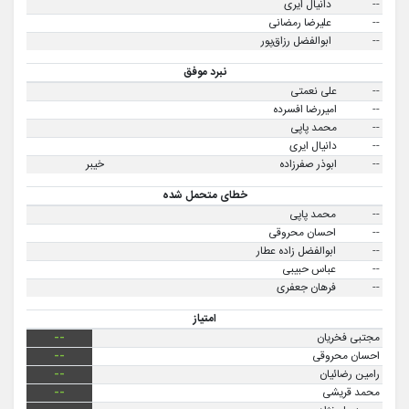
--
دانیال ایری
--
علیرضا رمضانی
--
ابوالفضل رزاق‌پور
نبرد موفق
--
علی نعمتی
--
امیررضا افسرده
--
محمد پاپی
--
دانیال ایری
--
ابوذر صفرزاده
خیبر
خطای متحمل شده
--
محمد پاپی
--
احسان محروقی
--
ابوالفضل زاده عطار
--
عباس حبیبی
--
فرهان جعفری
امتیاز
مجتبی فخریان
--
احسان محروقی
--
رامین رضائیان
--
محمد قریشی
--