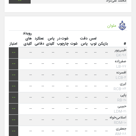
محمد علی‌نژاد
--
ملوان
رویداد
لمس
دقت
شوت در
پاس
عملکرد
های
#
بازیکن
توپ
پاس
شوت
چارچوب
کلیدی
دفاعی
کلیدی
امتیاز
طیبی‌پور
--
--
--
--
--
--
--
--
--
۹۸-GK
صفرزاده
--
--
--
--
--
--
--
--
--
۷۷-LB
افسرده
--
--
--
--
--
--
--
--
--
۴-LCB
ایری
--
--
--
--
--
--
--
--
--
۲۴-RCB
پاپی
--
--
--
--
--
--
--
--
--
۲۰-RB
حبیبی
--
--
--
--
--
--
--
--
--
۲۱-LDM
اسلامی‌خواه
--
--
--
--
--
--
--
--
--
۱۰-RDM
جعفری
--
--
--
--
--
--
--
--
--
۸۸-AM