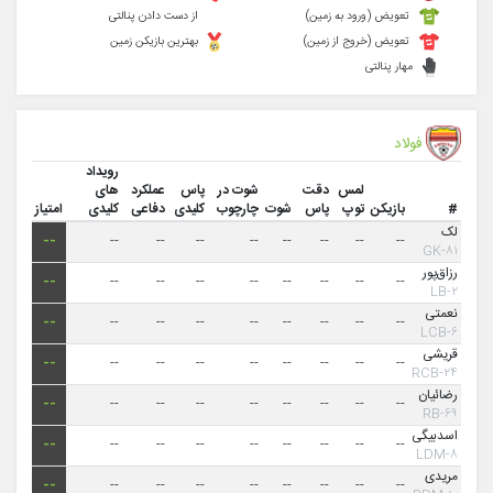
تعویض (ورود به زمین)
از دست دادن پنالتی
تعویض (خروج از زمین)
بهترین بازیکن زمین
مهار پنالتی
فولاد
رویداد
لمس
دقت
شوت در
پاس
عملکرد
های
#
بازیکن
توپ
پاس
شوت
چارچوب
کلیدی
دفاعی
کلیدی
امتیاز
لک
--
--
--
--
--
--
--
--
--
۸۱-GK
رزاق‌پور
--
--
--
--
--
--
--
--
--
۲-LB
نعمتی
--
--
--
--
--
--
--
--
--
۶-LCB
قریشی
--
--
--
--
--
--
--
--
--
۲۴-RCB
رضائیان
--
--
--
--
--
--
--
--
--
۶۹-RB
اسدبیگی
--
--
--
--
--
--
--
--
--
۸-LDM
مریدی
--
--
--
--
--
--
--
--
--