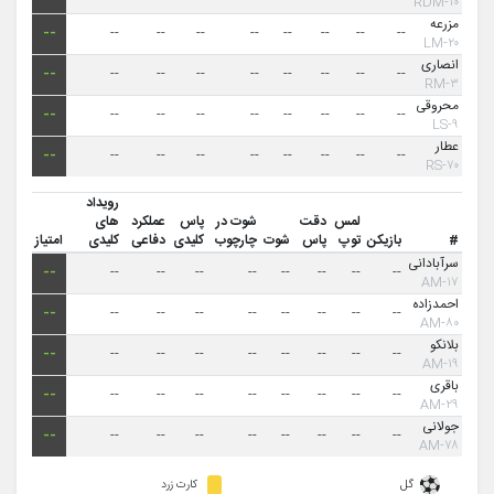
۱۰-RDM
مزرعه
--
--
--
--
--
--
--
--
--
۲۰-LM
انصاری
--
--
--
--
--
--
--
--
--
۳-RM
محروقی
--
--
--
--
--
--
--
--
--
۹-LS
عطار
--
--
--
--
--
--
--
--
--
۷۰-RS
رویداد
لمس
دقت
شوت در
پاس
عملکرد
های
#
بازیکن
توپ
پاس
شوت
چارچوب
کلیدی
دفاعی
کلیدی
امتیاز
سرآبادانی
--
--
--
--
--
--
--
--
--
۱۷-AM
احمدزاده
--
--
--
--
--
--
--
--
--
۸۰-AM
بلانکو
--
--
--
--
--
--
--
--
--
۱۹-AM
باقری
--
--
--
--
--
--
--
--
--
۲۹-AM
جولانی
--
--
--
--
--
--
--
--
--
۷۸-AM
گل
کارت زرد