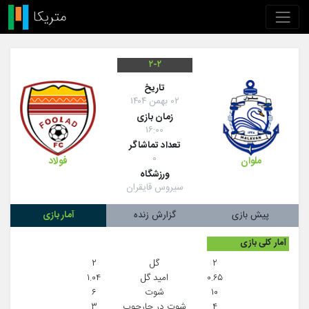
۲-۲
تاريخ
۰۲ بهمن ۱۴۰۴
زمان بازی
۱۶:۰۰
تعداد تماشاگر
۰
فولاد
ملوان
ورزشگاه
سیروس قایقران
پیش بازی
گزارش زنده
آمار بازی
آمار کلی بازی
۲
گل
۲
۰.۶۵
امید گل
۱.۰۴
۱۰
شوت
۶
۴
شوت در چارچوب
۳