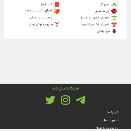
پاس گل
کارت قرمز
اخراج با کارت زرد دوم
گل به خودی
تعویض (ورود به زمین)
از دست دادن پنالتی
تعویض (خروج از زمین)
بهترین بازیکن زمین
مهار پنالتی
متریکا را دنبال کنید
درباره ما
تماس با ما
واژه‌نامه (راهنما)