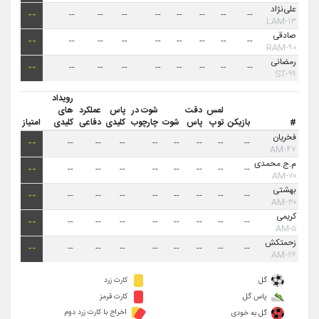
علی‌نژاد
--
--
--
--
--
--
--
--
--
۱۳-LAM
صادقی
--
--
--
--
--
--
--
--
--
۹۰-RAM
رمضانی
--
--
--
--
--
--
--
--
--
۹۹-ST
رویداد
لمس
دقت
شوت در
پاس
عملکرد
های
#
بازیکن
توپ
پاس
شوت
چارچوب
کلیدی
دفاعی
کلیدی
امتیاز
فخریان
--
--
--
--
--
--
--
--
--
۴۷-AM
م.ج.محمدی
--
--
--
--
--
--
--
--
--
۷۰-AM
بهشتی
--
--
--
--
--
--
--
--
--
۳۰-AM
کریمی
--
--
--
--
--
--
--
--
--
۵-AM
زحمتکش
--
--
--
--
--
--
--
--
--
۲۶-AM
گل
کارت زرد
پاس گل
کارت قرمز
اخراج با کارت زرد دوم
گل به خودی