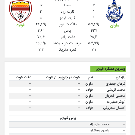
۷
خطا
۱۶
۱
کارت زرد
۳
۱
کارت قرمز
۰
۵۵,۶%
مالکیت توپ
۴۴,۴%
فولاد
ملوان
۴۲۹
پاس
۳۶۹
۷۸,۳
دقت پاس
۷۲,۴
۵۳,۹%
موفقيت در نبردها
۴۶,۱%
۷,۱
نمره متریکا
۷,۲
بهترین عملکرد فردی
بازیکن
تیم
شوت در چارچوب / شوت
دقت شوت
فرهان جعفری
ملوان
--
--
محمد قریشی
فولاد
--
--
مجتبی فخریان
ملوان
--
--
ابوذر صفرزاده
ملوان
--
--
احسان محروقی
فولاد
--
--
پاس کلیدی
--
محمد علی‌نژاد
--
رامین رضائیان