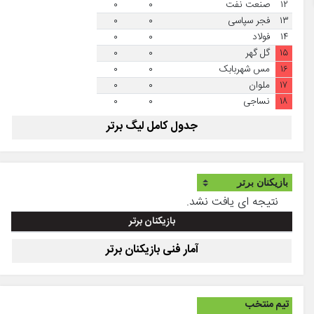
۱۲
صنعت نفت
۰
۰
۱۳
فجر سپاسی
۰
۰
۱۴
فولاد
۰
۰
۱۵
گل گهر
۰
۰
۱۶
مس شهربابک
۰
۰
۱۷
ملوان
۰
۰
۱۸
نساجی
۰
۰
جدول کامل لیگ برتر
نتیجه ای یافت نشد.
بازیکنان برتر
آمار فنی بازیکنان برتر
تیم منتخب