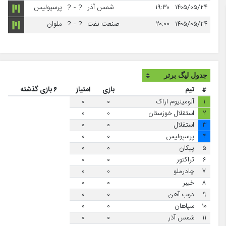
۱۴۰۵/۰۵/۲۴
۱۹:۳۰
شمس آذر
?
-
?
پرسپولیس
۱۴۰۵/۰۵/۲۴
۲۰:۰۰
صنعت نفت
?
-
?
ملوان
#
تیم
بازی
امتیاز
۶ بازی گذشته
۱
آلومینیوم اراک
۰
۰
۲
استقلال خوزستان
۰
۰
۳
استقلال
۰
۰
۴
پرسپولیس
۰
۰
۵
پیکان
۰
۰
۶
تراکتور
۰
۰
۷
چادرملو
۰
۰
۸
خیبر
۰
۰
۹
ذوب آهن
۰
۰
۱۰
سپاهان
۰
۰
۱۱
شمس آذر
۰
۰