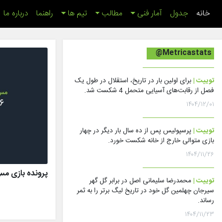
(اینجا)
خانه
جدول
آمار فنی
مطالب
تیم ها
راهنما
درباره ما
@Metricastats
توییت |
برای اولین بار در تاریخ، استقلال در طول یک
فصل از رقابت‌های آسیایی متحمل 4 شکست شد.
۱۴۰۴/۱۲/۰۱
توییت |
پرسپولیس پس از ده سال بار دیگر در چهار
بازی متوالی خارج از خانه شکست خورد.
۱۴۰۴/۱۱/۲۶
پرونده بازی مس رفسنج
توییت |
محمدرضا سلیمانی اصل در برابر گل گهر
سیرجان چهلمین گل خود در تاریخ لیگ برتر را به ثمر
رساند.
۱۴۰۴/۱۱/۲۳