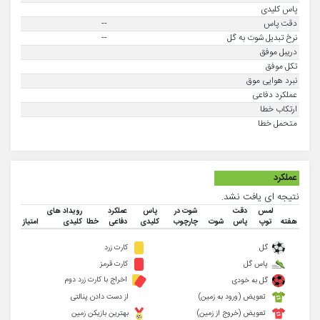
پاس کلیدی
دقت پاس
--
نرخ تبدیل شوت به گل
--
دریبل موفق
تکل موفق
نبرد هوایی موق
عملکرد دفاعی
ارتکاب خطا
متحمل خطا
عملکرد
نتیجه ای یافت نشد.
لمس
دقت
شوت در
پاس
عملکرد
رویداد های
هفته
توپ
پاس
شوت
چارچوب
کلیدی
دفاعی
خطا
کلیدی
امتیاز
گل
کارت زرد
پاس گل
کارت قرمز
اخراج با کارت زرد دوم
گل به خودی
تعویض (ورود به زمین)
از دست دادن پنالتی
تعویض (خروج از زمین)
بهترین بازیکن زمین