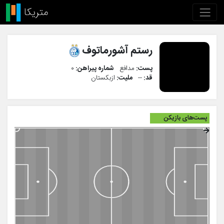
رستم آشورماتوف
پست:
مدافع
شماره پیراهن:
۰
قد:
--
ملیت:
ازبکستان
پست‌های بازیکن