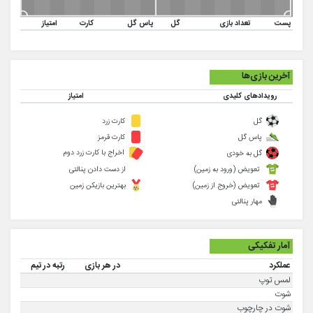
پست
تعداد بازی
گل
پاس گل
کارت
امتیاز
آخرین بازی‌ها
رویدادهای کلیدی
امتیاز
گل
کارت زرد
پاس گل
کارت قرمز
اخراج با کارت زرد دوم
گل به خودی
تعویض (ورود به زمین)
از دست دادن پنالتی
تعویض (خروج از زمین)
بهترین بازیکن زمین
مهار پنالتی
آمار تفکیکی
عملکرد
در هر بازی
رتبه در تیم
لمس توپ
شوت
شوت در چارچوب