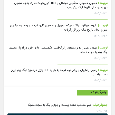
توییت |
حسین حسینی سنگربان سپاهان با 103 کلین‌شیت به رده پنجم برترین
دروازه‌بان های تاریخ لیگ برتر رسید.
۱۴۰۴/۱۱/۲۳
توییت |
علیرضا بیرانوند با ثبت یکصدوچهل و سومین کلین‌شیت در رده دوم برترین
دروازه بانان تاریخ لیگ برتر قرار گرفت.
۱۴۰۴/۱۱/۲۳
توییت |
مهدی ممی زاده و مسعود زائر کاظمین یکصدمین بازی خود در ادوار مختلف
لیگ برتر را انجام دادند.
۱۴۰۴/۱۱/۲۳
توییت |
رامین رضاییان بازیکن تیم فولاد به رکورد 300 بازی در تاریخ لیگ برتر ایران
دست یافت.
۱۴۰۴/۱۱/۲۳
اینفوگرافیک
اینفوگرافیک |
تیم منتخب هفته بیست و چهارم لیگ با نمرات متریکا
۱۴۰۲/۰۱/۱۴