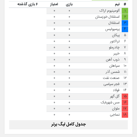
#
تیم
بازی
امتیاز
۶ بازی گذشته
۱
آلومینیوم اراک
۰
۰
۲
استقلال خوزستان
۰
۰
۳
استقلال
۰
۰
۴
پرسپولیس
۰
۰
۵
پیکان
۰
۰
۶
تراکتور
۰
۰
۷
چادرملو
۰
۰
۸
خیبر
۰
۰
۹
ذوب آهن
۰
۰
۱۰
سپاهان
۰
۰
۱۱
شمس آذر
۰
۰
۱۲
صنعت نفت
۰
۰
۱۳
فجر سپاسی
۰
۰
۱۴
فولاد
۰
۰
۱۵
گل گهر
۰
۰
۱۶
مس شهربابک
۰
۰
۱۷
ملوان
۰
۰
۱۸
نساجی
۰
۰
جدول کامل لیگ برتر