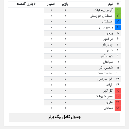
#
تیم
بازی
امتیاز
۶ بازی گذشته
۱
آلومینیوم اراک
۰
۰
۲
استقلال خوزستان
۰
۰
۳
استقلال
۰
۰
۴
پرسپولیس
۰
۰
۵
پیکان
۰
۰
۶
تراکتور
۰
۰
۷
چادرملو
۰
۰
۸
خیبر
۰
۰
۹
ذوب آهن
۰
۰
۱۰
سپاهان
۰
۰
۱۱
شمس آذر
۰
۰
۱۲
صنعت نفت
۰
۰
۱۳
فجر سپاسی
۰
۰
۱۴
فولاد
۰
۰
۱۵
گل گهر
۰
۰
۱۶
مس شهربابک
۰
۰
۱۷
ملوان
۰
۰
۱۸
نساجی
۰
۰
جدول کامل لیگ برتر