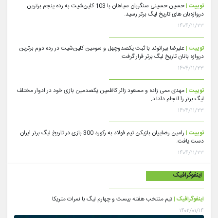
توییت |
حسین حسینی سنگربان سپاهان با 103 کلین‌شیت به رده پنجم برترین
دروازه‌بان های تاریخ لیگ برتر رسید.
۱۴۰۴/۱۱/۲۳
توییت |
علیرضا بیرانوند با ثبت یکصدوچهل و سومین کلین‌شیت در رده دوم برترین
دروازه بانان تاریخ لیگ برتر قرار گرفت.
۱۴۰۴/۱۱/۲۳
توییت |
مهدی ممی زاده و مسعود زائر کاظمین یکصدمین بازی خود در ادوار مختلف
لیگ برتر را انجام دادند.
۱۴۰۴/۱۱/۲۳
توییت |
رامین رضاییان بازیکن تیم فولاد به رکورد 300 بازی در تاریخ لیگ برتر ایران
دست یافت.
۱۴۰۴/۱۱/۲۳
اینفوگرافیک
اینفوگرافیک |
تیم منتخب هفته بیست و چهارم لیگ با نمرات متریکا
۱۴۰۲/۰۱/۱۴