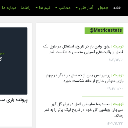
(اینجا)
خانه
جدول
آمار فنی
مطالب
تیم ها
راهنما
درباره ما
@Metricastats
توییت |
برای اولین بار در تاریخ، استقلال در طول یک
فصل از رقابت‌های آسیایی متحمل 4 شکست شد.
۱۴۰۴/۱۲/۰۱
توییت |
پرسپولیس پس از ده سال بار دیگر در چهار
بازی متوالی خارج از خانه شکست خورد.
۱۴۰۴/۱۱/۲۶
پرونده بازی مس رفسنج
توییت |
محمدرضا سلیمانی اصل در برابر گل گهر
سیرجان چهلمین گل خود در تاریخ لیگ برتر را به ثمر
رساند.
۱۴۰۴/۱۱/۲۳