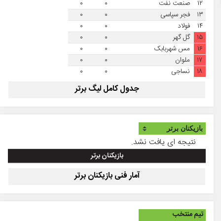
۱۲
صنعت نفت
۰
۰
۱۳
فجر سپاسی
۰
۰
۱۴
فولاد
۰
۰
۱۵
گل گهر
۰
۰
۱۶
مس شهربابک
۰
۰
۱۷
ملوان
۰
۰
۱۸
نساجی
۰
۰
جدول کامل لیگ برتر
نتیجه ای یافت نشد.
بازیکنان برتر
آمار فنی بازیکنان برتر
تیم منتخب