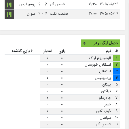
۱۴۰۵/۰۵/۲۴
۱۹:۳۰
شمس آذر
?
-
?
پرسپولیس
۱۴۰۵/۰۵/۲۴
۲۰:۰۰
صنعت نفت
?
-
?
ملوان
#
تیم
بازی
امتیاز
۶ بازی گذشته
۱
آلومینیوم اراک
۰
۰
۲
استقلال خوزستان
۰
۰
۳
استقلال
۰
۰
۴
پرسپولیس
۰
۰
۵
پیکان
۰
۰
۶
تراکتور
۰
۰
۷
چادرملو
۰
۰
۸
خیبر
۰
۰
۹
ذوب آهن
۰
۰
۱۰
سپاهان
۰
۰
۱۱
شمس آذر
۰
۰