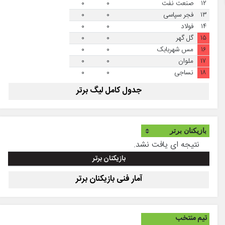
۱۲
صنعت نفت
۰
۰
۱۳
فجر سپاسی
۰
۰
۱۴
فولاد
۰
۰
۱۵
گل گهر
۰
۰
۱۶
مس شهربابک
۰
۰
۱۷
ملوان
۰
۰
۱۸
نساجی
۰
۰
جدول کامل لیگ برتر
نتیجه ای یافت نشد.
بازیکنان برتر
آمار فنی بازیکنان برتر
تیم منتخب