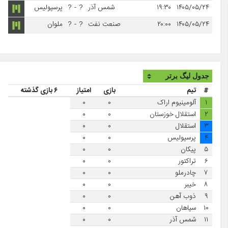
۱۴۰۵/۰۵/۲۴
۱۹:۳۰
شمس آذر
?
-
?
پرسپولیس
۱۴۰۵/۰۵/۲۴
۲۰:۰۰
صنعت نفت
?
-
?
ملوان
#
تیم
بازی
امتیاز
۶ بازی گذشته
۱
آلومینیوم اراک
۰
۰
۲
استقلال خوزستان
۰
۰
۳
استقلال
۰
۰
۴
پرسپولیس
۰
۰
۵
پیکان
۰
۰
۶
تراکتور
۰
۰
۷
چادرملو
۰
۰
۸
خیبر
۰
۰
۹
ذوب آهن
۰
۰
۱۰
سپاهان
۰
۰
۱۱
شمس آذر
۰
۰