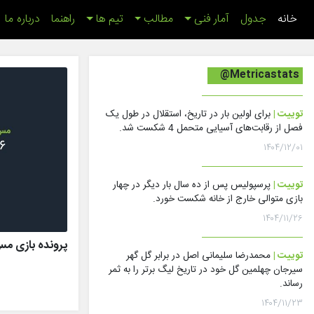
(اینجا)
خانه
جدول
آمار فنی
مطالب
تیم ها
راهنما
درباره ما
@Metricastats
توییت |
برای اولین بار در تاریخ، استقلال در طول یک
فصل از رقابت‌های آسیایی متحمل 4 شکست شد.
۱۴۰۴/۱۲/۰۱
توییت |
پرسپولیس پس از ده سال بار دیگر در چهار
بازی متوالی خارج از خانه شکست خورد.
۱۴۰۴/۱۱/۲۶
پرونده بازی مس رفسنج
توییت |
محمدرضا سلیمانی اصل در برابر گل گهر
سیرجان چهلمین گل خود در تاریخ لیگ برتر را به ثمر
رساند.
۱۴۰۴/۱۱/۲۳