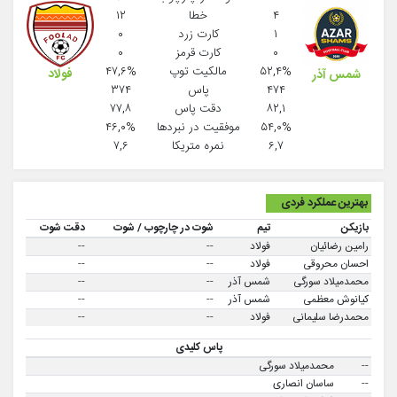
۴
خطا
۱۲
۱
کارت زرد
۰
۰
کارت قرمز
۰
۵۲,۴%
مالکیت توپ
۴۷,۶%
فولاد
شمس آذر
۴۷۴
پاس
۳۷۴
۸۲,۱
دقت پاس
۷۷,۸
۵۴,۰%
موفقيت در نبردها
۴۶,۰%
۶,۷
نمره متریکا
۷,۶
بهترین عملکرد فردی
بازیکن
تیم
شوت در چارچوب / شوت
دقت شوت
رامین رضائیان
فولاد
--
--
احسان محروقی
فولاد
--
--
محمدمیلاد سورگی
شمس آذر
--
--
کیانوش معظمی
شمس آذر
--
--
محمدرضا سلیمانی
فولاد
--
--
پاس کلیدی
--
محمدمیلاد سورگی
--
ساسان انصاری