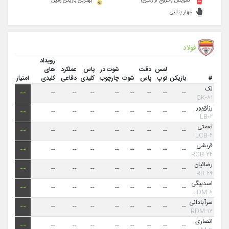
تعویض (خروج از زمین)
بهترین بازیکن زمین
مهار پنالتی
فولاد
رویداد
لمس
دقت
شوت در
پاس
عملکرد
های
#
بازیکن
توپ
پاس
شوت
چارچوب
کلیدی
دفاعی
کلیدی
امتیاز
لک
--
--
--
--
--
--
--
--
--
۸۱-GK
رزاق‌پور
--
--
--
--
--
--
--
--
--
۲-LB
نعمتی
--
--
--
--
--
--
--
--
--
۶-LCB
قریشی
--
--
--
--
--
--
--
--
--
۲۴-RCB
رضائیان
--
--
--
--
--
--
--
--
--
۶۹-RB
اسدبیگی
--
--
--
--
--
--
--
--
--
۸-LDM
سرآبادانی
--
--
--
--
--
--
--
--
--
۱۷-RDM
انصاری
--
--
--
--
--
--
--
--
--