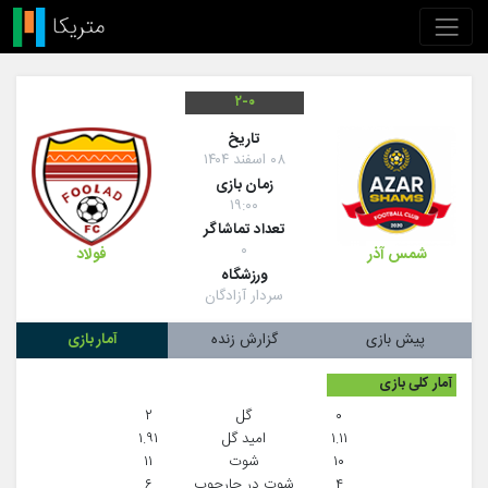
۲-۰
تاريخ
۰۸ اسفند ۱۴۰۴
زمان بازی
۱۹:۰۰
تعداد تماشاگر
۰
فولاد
شمس آذر
ورزشگاه
سردار آزادگان
پیش بازی
گزارش زنده
آمار بازی
آمار کلی بازی
۰
گل
۲
۱.۱۱
امید گل
۱.۹۱
۱۰
شوت
۱۱
۴
شوت در چارچوب
۶