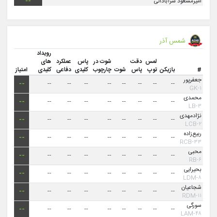
امیرمسعود سرآبادانی
--
شمس آذر
رویداد
لمس
دقت
شوت در
پاس
عملکرد
های
#
بازیکن
توپ
پاس
شوت
چارچوب
کلیدی
دفاعی
کلیدی
امتیاز
جعفرپور
--
--
--
--
--
--
--
--
--
۱-GK
محمدی
--
--
--
--
--
--
--
--
--
۳-LB
نژادمهدی
--
--
--
--
--
--
--
--
--
۲-LCB
ربیع‌زاده
--
--
--
--
--
--
--
--
--
۳۳-RCB
محبی
--
--
--
--
--
--
--
--
--
۶-RB
بحیرایی
--
--
--
--
--
--
--
--
--
۸-LDM
شجاعیان
--
--
--
--
--
--
--
--
--
۱۱-RDM
سورگی
--
--
--
--
--
--
--
--
--
۴۸-LAM