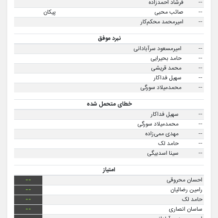
--
فرشاد احمدزاده
--
صائب محبی
پیکان
--
امیرمحمد محکم‌کار
نبرد موفق
--
امیرمسعود سرآبادانی
--
حامد بحیرایی
--
محمد قریشی
--
سهیل فداکار
--
محمدمیلاد سورگی
خطای متحمل شده
--
سهیل فداکار
--
محمدمیلاد سورگی
--
مهدی ممی‌زاده
--
حامد لک
--
سینا اسدبیگی
امتیاز
احسان محروقی
--
رامین رضائیان
--
حامد لک
--
ساسان انصاری
--