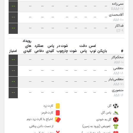
ممی‌زاده
--
--
--
--
--
--
--
--
--
۱۷-RAM
آقامحمدی
--
--
--
--
--
--
--
--
--
۸۰-AM
فداکار
--
--
--
--
--
--
--
--
--
۹-ST
رویداد
لمس
دقت
شوت در
پاس
عملکرد
های
#
بازیکن
توپ
پاس
شوت
چارچوب
کلیدی
دفاعی
کلیدی
امتیاز
محکم‌کار
--
--
--
--
--
--
--
--
--
۱۰-AM
معظمی
--
--
--
--
--
--
--
--
--
۱۸-AM
معظمی‌تبار
--
--
--
--
--
--
--
--
--
۷۱-AM
منصوری
--
--
--
--
--
--
--
--
--
۱۶-AM
گل
کارت زرد
پاس گل
کارت قرمز
اخراج با کارت زرد دوم
گل به خودی
تعویض (ورود به زمین)
از دست دادن پنالتی