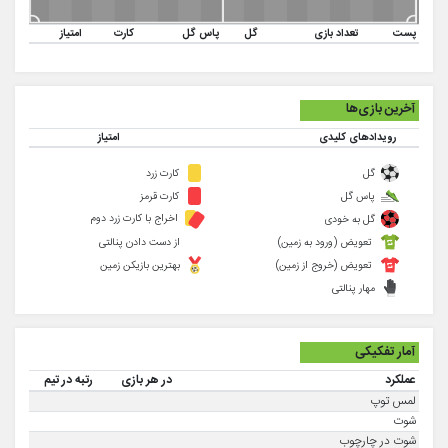
پست
تعداد بازی
گل
پاس گل
کارت
امتیاز
آخرین بازی‌ها
رویدادهای کلیدی
امتیاز
گل
کارت زرد
پاس گل
کارت قرمز
اخراج با کارت زرد دوم
گل به خودی
تعویض (ورود به زمین)
از دست دادن پنالتی
تعویض (خروج از زمین)
بهترین بازیکن زمین
مهار پنالتی
آمار تفکیکی
عملکرد
در هر بازی
رتبه در تیم
لمس توپ
شوت
شوت در چارچوب