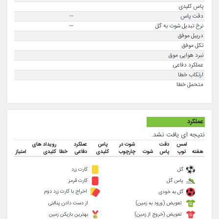
پاس کلیدی
دقت پاس
--
نرخ تبدیل شوت به گل
--
دریبل موفق
تکل موفق
نبرد هوایی موق
عملکرد دفاعی
ارتکاب خطا
متحمل خطا
عملکرد
نتیجه ای یافت نشد.
لمس
دقت
شوت در
پاس
عملکرد
رویداد های
هفته
توپ
پاس
شوت
چارچوب
کلیدی
دفاعی
خطا
کلیدی
امتیاز
گل
کارت زرد
پاس گل
کارت قرمز
اخراج با کارت زرد دوم
گل به خودی
تعویض (ورود به زمین)
از دست دادن پنالتی
تعویض (خروج از زمین)
بهترین بازیکن زمین