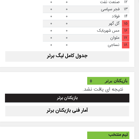
۱۲
صنعت نفت
۰
۰
۱۳
فجر سپاسی
۰
۰
۱۴
فولاد
۰
۰
۱۵
گل گهر
۰
۰
۱۶
مس شهربابک
۰
۰
۱۷
ملوان
۰
۰
۱۸
نساجی
۰
۰
جدول کامل لیگ برتر
نتیجه ای یافت نشد.
بازیکنان برتر
آمار فنی بازیکنان برتر
تیم منتخب