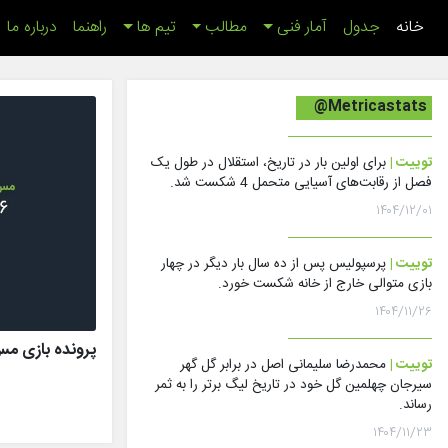
(اینجا)
خانه
جدول
آمار فنی
مطالب
تیم ها
راهنما
درباره ما
@Metricastats
توییت |
برای اولین بار در تاریخ، استقلال در طول یک
فصل از رقابت‌های آسیایی متحمل 4 شکست شد.
۱۴۰۴/۱۲/۰۱
توییت |
پرسپولیس پس از ده سال بار دیگر در چهار
بازی متوالی خارج از خانه شکست خورد.
۱۴۰۴/۱۱/۲۶
پرونده بازی مس رفسنج
توییت |
محمدرضا سلیمانی اصل در برابر گل گهر
سیرجان چهلمین گل خود در تاریخ لیگ برتر را به ثمر
رساند.
۱۴۰۴/۱۱/۲۳