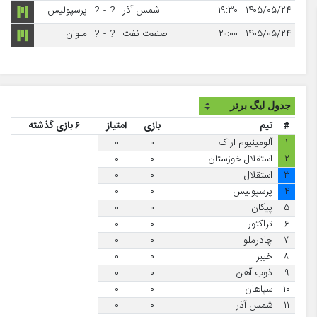
۱۴۰۵/۰۵/۲۴
۱۹:۳۰
شمس آذر
?
-
?
پرسپولیس
۱۴۰۵/۰۵/۲۴
۲۰:۰۰
صنعت نفت
?
-
?
ملوان
#
تیم
بازی
امتیاز
۶ بازی گذشته
۱
آلومینیوم اراک
۰
۰
۲
استقلال خوزستان
۰
۰
۳
استقلال
۰
۰
۴
پرسپولیس
۰
۰
۵
پیکان
۰
۰
۶
تراکتور
۰
۰
۷
چادرملو
۰
۰
۸
خیبر
۰
۰
۹
ذوب آهن
۰
۰
۱۰
سپاهان
۰
۰
۱۱
شمس آذر
۰
۰