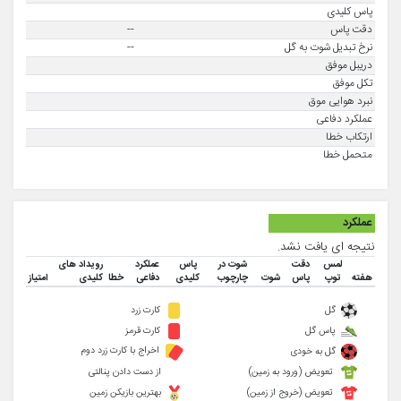
پاس کلیدی
دقت پاس
--
نرخ تبدیل شوت به گل
--
دریبل موفق
تکل موفق
نبرد هوایی موق
عملکرد دفاعی
ارتکاب خطا
متحمل خطا
عملکرد
نتیجه ای یافت نشد.
لمس
دقت
شوت در
پاس
عملکرد
رویداد های
هفته
توپ
پاس
شوت
چارچوب
کلیدی
دفاعی
خطا
کلیدی
امتیاز
گل
کارت زرد
پاس گل
کارت قرمز
اخراج با کارت زرد دوم
گل به خودی
تعویض (ورود به زمین)
از دست دادن پنالتی
تعویض (خروج از زمین)
بهترین بازیکن زمین