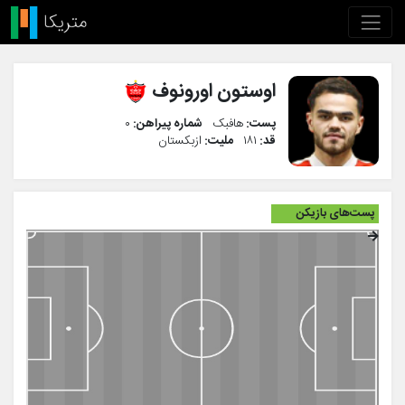
اوستون اورونوف
پست:
هافبک
شماره پیراهن:
۰
قد:
۱۸۱
ملیت:
ازبکستان
پست‌های بازیکن