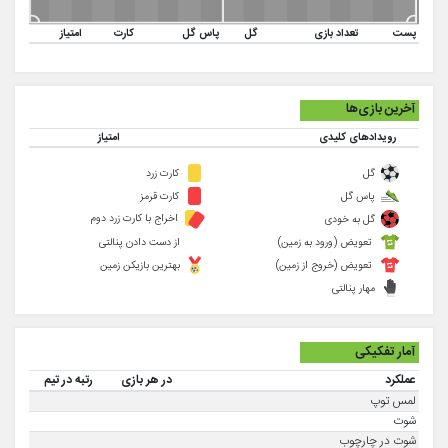
پست
تعداد بازی
گل
پاس گل
کارت
امتیاز
آخرین بازی‌ها
رویدادهای کلیدی
امتیاز
گل
کارت زرد
پاس گل
کارت قرمز
اخراج با کارت زرد دوم
گل به خودی
تعویض (ورود به زمین)
از دست دادن پنالتی
تعویض (خروج از زمین)
بهترین بازیکن زمین
مهار پنالتی
آمار تفکیکی
عملکرد
در هر بازی
رتبه در تیم
لمس توپ
شوت
شوت در چارچوب