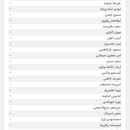
--
علیرضا علیزاده
--
مهدی تیکدری‌نژاد
--
مسیح زاهدی
--
ابوالفضل رزاق‌پور
--
سعید باقرپسند
--
مهران گلزاری
--
آرمان اکوان
--
امید حامدی‌فر
--
مسعود زائرکاظمین
--
امیر جعفری صیقلانی
--
مجید عیدی
--
اریک باگناما بوکوم
--
گوستاوو واگنین
--
علیرضا کاظمی
--
امیررضا اسلام‌طلب
--
پوریا لطیفی‌فر
--
آمادونی کمالوف
--
پوریا شهرآبادی
--
علی‌اصغر شیخ‌الاسلامی
--
عثمان اندونگ
--
محمدمهدی زارع
--
امیرمحمد رزاقی‌نیا