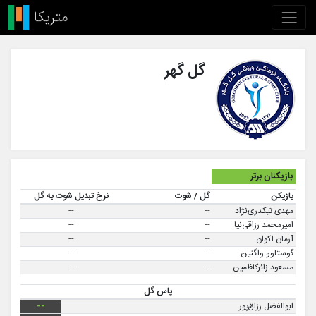
گل گهر
بازیکنان برتر
بازیکن
گل / شوت
نرخ تبدیل شوت به گل
مهدی تیکدری‌نژاد
--
--
امیرمحمد رزاقی‌نیا
--
--
آرمان اکوان
--
--
گوستاوو واگنین
--
--
مسعود زائرکاظمین
--
--
پاس گل
ابوالفضل رزاق‌پور
--