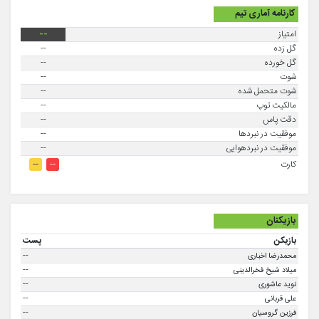
کارنامه آماری تیم
امتیاز
--
گل زده
--
گل خورده
--
شوت
--
شوت متحمل شده
--
مالکیت توپ
--
دقت پاس
--
موفقيت در نبردها
--
موفقیت در نبردهوایی
--
--
--
کارت
بازیکنان
بازیکن
پست
--
محمدرضا اخباری
--
میلاد شیخ فخرالدینی
--
نوید عاشوری
--
علی قربانی
--
فرزین گروسیان