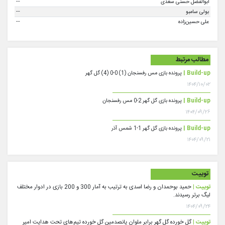
--
ابوالفضل حسنی سعدی
--
بولی سامبو
--
علی حسین‌زاده
مطالب مرتبط
Build-up |
پرونده بازی مس رفسنجان (1) 0-0 (4) گل گهر
۱۴۰۴/۱۰/۰۲
Build-up |
پرونده بازی گل گهر 2-0 مس رفسنجان
۱۴۰۴/۰۹/۲۶
Build-up |
پرونده بازی گل گهر 1-1 شمس آذر
۱۴۰۴/۰۹/۲۱
توییت
توییت |
حمید بوحمدان و رضا اسدی به ترتیب به آمار 300 و 200 بازی در ادوار مختلف
لیگ برتر رسیدند.
۱۴۰۴/۰۹/۲۴
توییت |
گل خورده گل گهر برابر ملوان پانصدمین گل خورده تیم‌های تحت هدایت امیر