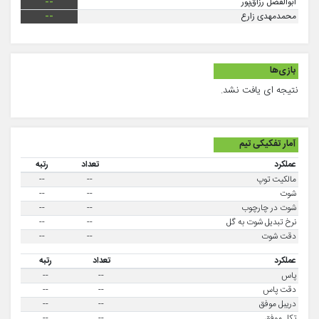
ابوالفضل رزاق‌پور
--
محمدمهدی زارع
--
بازی‌ها
نتیجه ای یافت نشد.
آمار تفکیکی تیم
عملکرد
تعداد
رتبه
مالکیت توپ
--
--
شوت
--
--
شوت در چارچوب
--
--
نرخ تبدیل شوت به گل
--
--
دقت شوت
--
--
عملکرد
تعداد
رتبه
پاس
--
--
دقت پاس
--
--
دریبل موفق
--
--
تکل موفق
--
--