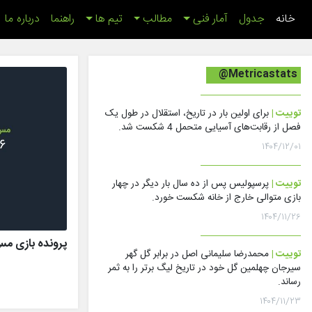
(اینجا)
خانه
جدول
آمار فنی
مطالب
تیم ها
راهنما
درباره ما
@Metricastats
توییت |
برای اولین بار در تاریخ، استقلال در طول یک
فصل از رقابت‌های آسیایی متحمل 4 شکست شد.
۱۴۰۴/۱۲/۰۱
توییت |
پرسپولیس پس از ده سال بار دیگر در چهار
بازی متوالی خارج از خانه شکست خورد.
۱۴۰۴/۱۱/۲۶
پرونده بازی مس رفسنج
توییت |
محمدرضا سلیمانی اصل در برابر گل گهر
سیرجان چهلمین گل خود در تاریخ لیگ برتر را به ثمر
رساند.
۱۴۰۴/۱۱/۲۳