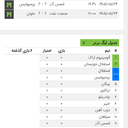
۱۴۰۵/۰۵/۲۴
۱۹:۳۰
شمس آذر
?
-
?
پرسپولیس
۱۴۰۵/۰۵/۲۴
۲۰:۰۰
صنعت نفت
?
-
?
ملوان
#
تیم
بازی
امتیاز
۶ بازی گذشته
۱
آلومینیوم اراک
۰
۰
۲
استقلال خوزستان
۰
۰
۳
استقلال
۰
۰
۴
پرسپولیس
۰
۰
۵
پیکان
۰
۰
۶
تراکتور
۰
۰
۷
چادرملو
۰
۰
۸
خیبر
۰
۰
۹
ذوب آهن
۰
۰
۱۰
سپاهان
۰
۰
۱۱
شمس آذر
۰
۰