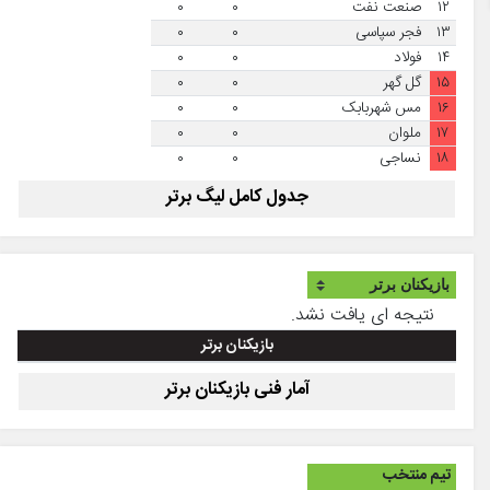
۱۲
صنعت نفت
۰
۰
۱۳
فجر سپاسی
۰
۰
۱۴
فولاد
۰
۰
۱۵
گل گهر
۰
۰
۱۶
مس شهربابک
۰
۰
۱۷
ملوان
۰
۰
۱۸
نساجی
۰
۰
جدول کامل لیگ برتر
نتیجه ای یافت نشد.
بازیکنان برتر
آمار فنی بازیکنان برتر
تیم منتخب