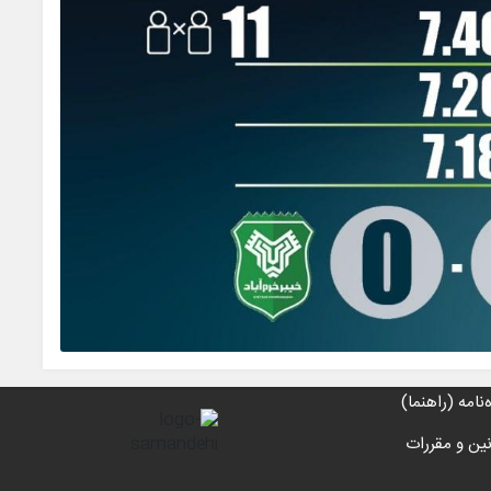
‌نامه (راهنما)
نین و مقررات