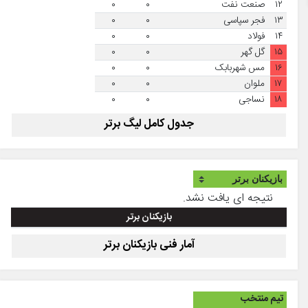
۱۲
صنعت نفت
۰
۰
۱۳
فجر سپاسی
۰
۰
۱۴
فولاد
۰
۰
۱۵
گل گهر
۰
۰
۱۶
مس شهربابک
۰
۰
۱۷
ملوان
۰
۰
۱۸
نساجی
۰
۰
جدول کامل لیگ برتر
نتیجه ای یافت نشد.
بازیکنان برتر
آمار فنی بازیکنان برتر
تیم منتخب