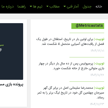
(اینجا)
خانه
جدول
آمار فنی
مطالب
تیم ها
راهنما
درباره ما
@Metricastats
توییت |
برای اولین بار در تاریخ، استقلال در طول یک
فصل از رقابت‌های آسیایی متحمل 4 شکست شد.
۱۴۰۴/۱۲/۰۱
توییت |
پرسپولیس پس از ده سال بار دیگر در چهار
بازی متوالی خارج از خانه شکست خورد.
۱۴۰۴/۱۱/۲۶
پرونده بازی مس رفسنج
توییت |
محمدرضا سلیمانی اصل در برابر گل گهر
سیرجان چهلمین گل خود در تاریخ لیگ برتر را به ثمر
رساند.
۱۴۰۴/۱۱/۲۳