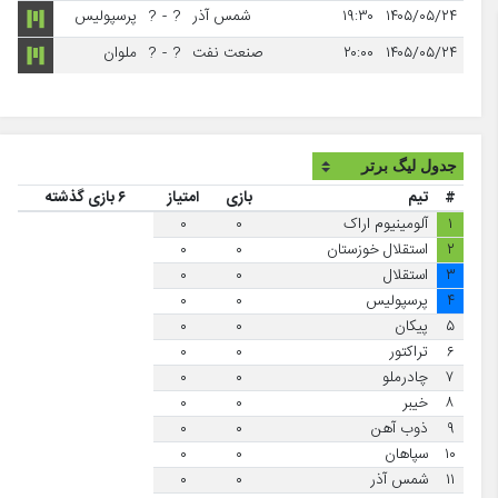
۱۴۰۵/۰۵/۲۴
۱۹:۳۰
شمس آذر
?
-
?
پرسپولیس
۱۴۰۵/۰۵/۲۴
۲۰:۰۰
صنعت نفت
?
-
?
ملوان
#
تیم
بازی
امتیاز
۶ بازی گذشته
۱
آلومینیوم اراک
۰
۰
۲
استقلال خوزستان
۰
۰
۳
استقلال
۰
۰
۴
پرسپولیس
۰
۰
۵
پیکان
۰
۰
۶
تراکتور
۰
۰
۷
چادرملو
۰
۰
۸
خیبر
۰
۰
۹
ذوب آهن
۰
۰
۱۰
سپاهان
۰
۰
۱۱
شمس آذر
۰
۰