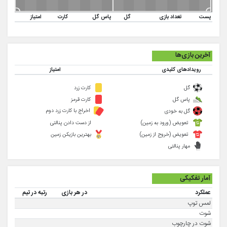
پست
تعداد بازی
گل
پاس گل
کارت
امتیاز
آخرین بازی‌ها
رویدادهای کلیدی
امتیاز
گل
کارت زرد
پاس گل
کارت قرمز
اخراج با کارت زرد دوم
گل به خودی
تعویض (ورود به زمین)
از دست دادن پنالتی
تعویض (خروج از زمین)
بهترین بازیکن زمین
مهار پنالتی
آمار تفکیکی
عملکرد
در هر بازی
رتبه در تیم
لمس توپ
شوت
شوت در چارچوب