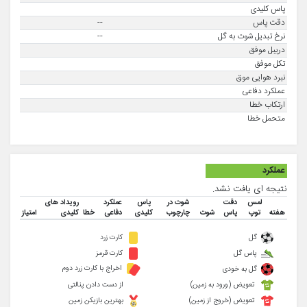
پاس کلیدی
دقت پاس
--
نرخ تبدیل شوت به گل
--
دریبل موفق
تکل موفق
نبرد هوایی موق
عملکرد دفاعی
ارتکاب خطا
متحمل خطا
عملکرد
نتیجه ای یافت نشد.
لمس
دقت
شوت در
پاس
عملکرد
رویداد های
هفته
توپ
پاس
شوت
چارچوب
کلیدی
دفاعی
خطا
کلیدی
امتیاز
گل
کارت زرد
پاس گل
کارت قرمز
اخراج با کارت زرد دوم
گل به خودی
تعویض (ورود به زمین)
از دست دادن پنالتی
تعویض (خروج از زمین)
بهترین بازیکن زمین