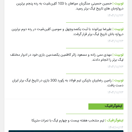
توییت |
حسین حسینی سنگربان سپاهان با 103 کلین‌شیت به رده پنجم برترین
دروازه‌بان های تاریخ لیگ برتر رسید.
۱۴۰۴/۱۱/۲۳
توییت |
علیرضا بیرانوند با ثبت یکصدوچهل و سومین کلین‌شیت در رده دوم برترین
دروازه بانان تاریخ لیگ برتر قرار گرفت.
۱۴۰۴/۱۱/۲۳
توییت |
مهدی ممی زاده و مسعود زائر کاظمین یکصدمین بازی خود در ادوار مختلف
لیگ برتر را انجام دادند.
۱۴۰۴/۱۱/۲۳
توییت |
رامین رضاییان بازیکن تیم فولاد به رکورد 300 بازی در تاریخ لیگ برتر ایران
دست یافت.
۱۴۰۴/۱۱/۲۳
اینفوگرافیک
اینفوگرافیک |
تیم منتخب هفته بیست و چهارم لیگ با نمرات متریکا
۱۴۰۲/۰۱/۱۴