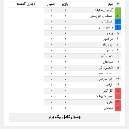
#
تیم
بازی
امتیاز
۶ بازی گذشته
۱
آلومینیوم اراک
۰
۰
۲
استقلال خوزستان
۰
۰
۳
استقلال
۰
۰
۴
پرسپولیس
۰
۰
۵
پیکان
۰
۰
۶
تراکتور
۰
۰
۷
چادرملو
۰
۰
۸
خیبر
۰
۰
۹
ذوب آهن
۰
۰
۱۰
سپاهان
۰
۰
۱۱
شمس آذر
۰
۰
۱۲
صنعت نفت
۰
۰
۱۳
فجر سپاسی
۰
۰
۱۴
فولاد
۰
۰
۱۵
گل گهر
۰
۰
۱۶
مس شهربابک
۰
۰
۱۷
ملوان
۰
۰
۱۸
نساجی
۰
۰
جدول کامل لیگ برتر