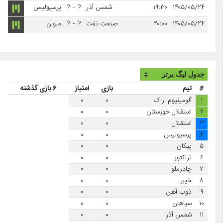
۱۴۰۵/۰۵/۲۴
۱۹:۳۰
شمس آذر
?
-
?
پرسپولیس
۱۴۰۵/۰۵/۲۴
۲۰:۰۰
صنعت نفت
?
-
?
ملوان
#
تیم
بازی
امتیاز
۶ بازی گذشته
۱
آلومینیوم اراک
۰
۰
۲
استقلال خوزستان
۰
۰
۳
استقلال
۰
۰
۴
پرسپولیس
۰
۰
۵
پیکان
۰
۰
۶
تراکتور
۰
۰
۷
چادرملو
۰
۰
۸
خیبر
۰
۰
۹
ذوب آهن
۰
۰
۱۰
سپاهان
۰
۰
۱۱
شمس آذر
۰
۰