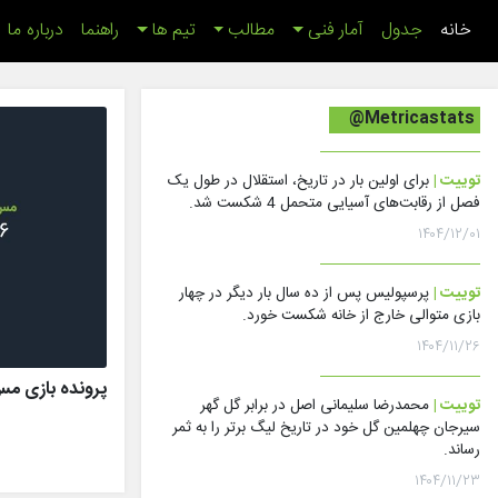
(اینجا)
خانه
جدول
آمار فنی
مطالب
تیم ها
راهنما
درباره ما
@Metricastats
توییت |
برای اولین بار در تاریخ، استقلال در طول یک
فصل از رقابت‌های آسیایی متحمل 4 شکست شد.
۱۴۰۴/۱۲/۰۱
توییت |
پرسپولیس پس از ده سال بار دیگر در چهار
بازی متوالی خارج از خانه شکست خورد.
۱۴۰۴/۱۱/۲۶
پرونده بازی مس رفسنج
توییت |
محمدرضا سلیمانی اصل در برابر گل گهر
سیرجان چهلمین گل خود در تاریخ لیگ برتر را به ثمر
رساند.
۱۴۰۴/۱۱/۲۳