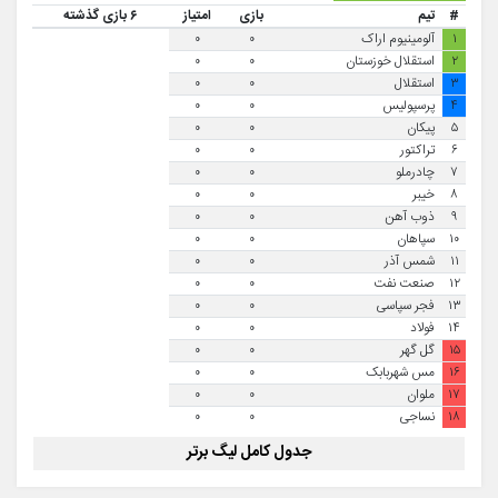
#
تیم
بازی
امتیاز
۶ بازی گذشته
۱
آلومینیوم اراک
۰
۰
۲
استقلال خوزستان
۰
۰
۳
استقلال
۰
۰
۴
پرسپولیس
۰
۰
۵
پیکان
۰
۰
۶
تراکتور
۰
۰
۷
چادرملو
۰
۰
۸
خیبر
۰
۰
۹
ذوب آهن
۰
۰
۱۰
سپاهان
۰
۰
۱۱
شمس آذر
۰
۰
۱۲
صنعت نفت
۰
۰
۱۳
فجر سپاسی
۰
۰
۱۴
فولاد
۰
۰
۱۵
گل گهر
۰
۰
۱۶
مس شهربابک
۰
۰
۱۷
ملوان
۰
۰
۱۸
نساجی
۰
۰
جدول کامل لیگ برتر