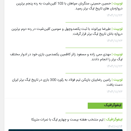
توییت |
حسین حسینی سنگربان سپاهان با 103 کلین‌شیت به رده پنجم برترین
دروازه‌بان های تاریخ لیگ برتر رسید.
۱۴۰۴/۱۱/۲۳
توییت |
علیرضا بیرانوند با ثبت یکصدوچهل و سومین کلین‌شیت در رده دوم برترین
دروازه بانان تاریخ لیگ برتر قرار گرفت.
۱۴۰۴/۱۱/۲۳
توییت |
مهدی ممی زاده و مسعود زائر کاظمین یکصدمین بازی خود در ادوار مختلف
لیگ برتر را انجام دادند.
۱۴۰۴/۱۱/۲۳
توییت |
رامین رضاییان بازیکن تیم فولاد به رکورد 300 بازی در تاریخ لیگ برتر ایران
دست یافت.
۱۴۰۴/۱۱/۲۳
اینفوگرافیک
اینفوگرافیک |
تیم منتخب هفته بیست و چهارم لیگ با نمرات متریکا
۱۴۰۲/۰۱/۱۴