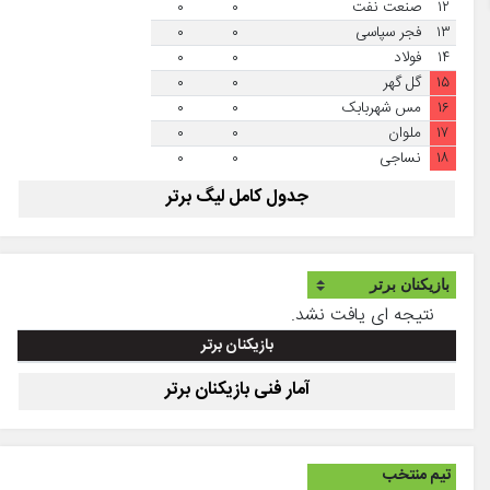
۱۲
صنعت نفت
۰
۰
۱۳
فجر سپاسی
۰
۰
۱۴
فولاد
۰
۰
۱۵
گل گهر
۰
۰
۱۶
مس شهربابک
۰
۰
۱۷
ملوان
۰
۰
۱۸
نساجی
۰
۰
جدول کامل لیگ برتر
نتیجه ای یافت نشد.
بازیکنان برتر
آمار فنی بازیکنان برتر
تیم منتخب