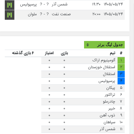
۱۴۰۵/۰۵/۲۴
۱۹:۳۰
شمس آذر
?
-
?
پرسپولیس
۱۴۰۵/۰۵/۲۴
۲۰:۰۰
صنعت نفت
?
-
?
ملوان
#
تیم
بازی
امتیاز
۶ بازی گذشته
۱
آلومینیوم اراک
۰
۰
۲
استقلال خوزستان
۰
۰
۳
استقلال
۰
۰
۴
پرسپولیس
۰
۰
۵
پیکان
۰
۰
۶
تراکتور
۰
۰
۷
چادرملو
۰
۰
۸
خیبر
۰
۰
۹
ذوب آهن
۰
۰
۱۰
سپاهان
۰
۰
۱۱
شمس آذر
۰
۰