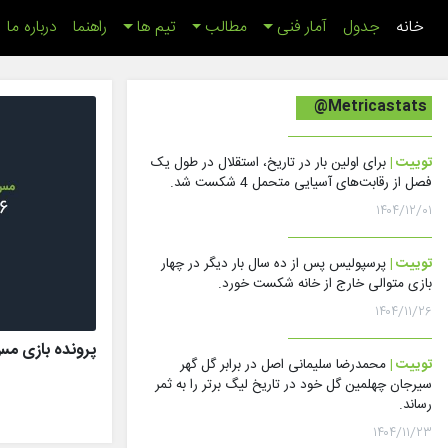
(اینجا)
خانه
جدول
آمار فنی
مطالب
تیم ها
راهنما
درباره ما
@Metricastats
توییت |
برای اولین بار در تاریخ، استقلال در طول یک
فصل از رقابت‌های آسیایی متحمل 4 شکست شد.
۱۴۰۴/۱۲/۰۱
توییت |
پرسپولیس پس از ده سال بار دیگر در چهار
بازی متوالی خارج از خانه شکست خورد.
۱۴۰۴/۱۱/۲۶
پرونده بازی مس رفسنج
توییت |
محمدرضا سلیمانی اصل در برابر گل گهر
سیرجان چهلمین گل خود در تاریخ لیگ برتر را به ثمر
رساند.
۱۴۰۴/۱۱/۲۳