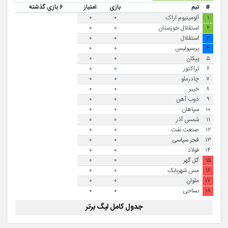
#
تیم
بازی
امتیاز
۶ بازی گذشته
۱
آلومینیوم اراک
۰
۰
۲
استقلال خوزستان
۰
۰
۳
استقلال
۰
۰
۴
پرسپولیس
۰
۰
۵
پیکان
۰
۰
۶
تراکتور
۰
۰
۷
چادرملو
۰
۰
۸
خیبر
۰
۰
۹
ذوب آهن
۰
۰
۱۰
سپاهان
۰
۰
۱۱
شمس آذر
۰
۰
۱۲
صنعت نفت
۰
۰
۱۳
فجر سپاسی
۰
۰
۱۴
فولاد
۰
۰
۱۵
گل گهر
۰
۰
۱۶
مس شهربابک
۰
۰
۱۷
ملوان
۰
۰
۱۸
نساجی
۰
۰
جدول کامل لیگ برتر