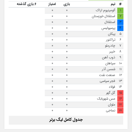
#
تیم
بازی
امتیاز
۶ بازی گذشته
۱
آلومینیوم اراک
۰
۰
۲
استقلال خوزستان
۰
۰
۳
استقلال
۰
۰
۴
پرسپولیس
۰
۰
۵
پیکان
۰
۰
۶
تراکتور
۰
۰
۷
چادرملو
۰
۰
۸
خیبر
۰
۰
۹
ذوب آهن
۰
۰
۱۰
سپاهان
۰
۰
۱۱
شمس آذر
۰
۰
۱۲
صنعت نفت
۰
۰
۱۳
فجر سپاسی
۰
۰
۱۴
فولاد
۰
۰
۱۵
گل گهر
۰
۰
۱۶
مس شهربابک
۰
۰
۱۷
ملوان
۰
۰
۱۸
نساجی
۰
۰
جدول کامل لیگ برتر