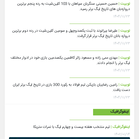
توییت |
حسین حسینی سنگربان سپاهان با 103 کلین‌شیت به رده پنجم برترین
دروازه‌بان های تاریخ لیگ برتر رسید.
۱۴۰۴/۱۱/۲۳
توییت |
علیرضا بیرانوند با ثبت یکصدوچهل و سومین کلین‌شیت در رده دوم برترین
دروازه بانان تاریخ لیگ برتر قرار گرفت.
۱۴۰۴/۱۱/۲۳
توییت |
مهدی ممی زاده و مسعود زائر کاظمین یکصدمین بازی خود در ادوار مختلف
لیگ برتر را انجام دادند.
۱۴۰۴/۱۱/۲۳
توییت |
رامین رضاییان بازیکن تیم فولاد به رکورد 300 بازی در تاریخ لیگ برتر ایران
دست یافت.
۱۴۰۴/۱۱/۲۳
اینفوگرافیک
اینفوگرافیک |
تیم منتخب هفته بیست و چهارم لیگ با نمرات متریکا
۱۴۰۲/۰۱/۱۴